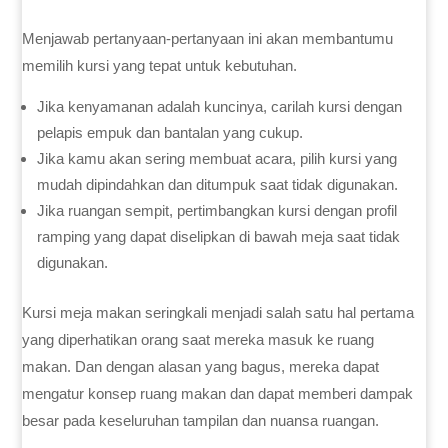
Menjawab pertanyaan-pertanyaan ini akan membantumu
memilih kursi yang tepat untuk kebutuhan.
Jika kenyamanan adalah kuncinya, carilah kursi dengan
pelapis empuk dan bantalan yang cukup.
Jika kamu akan sering membuat acara, pilih kursi yang
mudah dipindahkan dan ditumpuk saat tidak digunakan.
Jika ruangan sempit, pertimbangkan kursi dengan profil
ramping yang dapat diselipkan di bawah meja saat tidak
digunakan.
Kursi meja makan seringkali menjadi salah satu hal pertama
yang diperhatikan orang saat mereka masuk ke ruang
makan. Dan dengan alasan yang bagus, mereka dapat
mengatur konsep ruang makan dan dapat memberi dampak
besar pada keseluruhan tampilan dan nuansa ruangan.