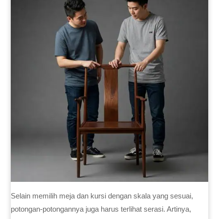
Selain memilih meja dan kursi dengan skala yang sesuai,
potongan-potongannya juga harus terlihat serasi. Artinya,