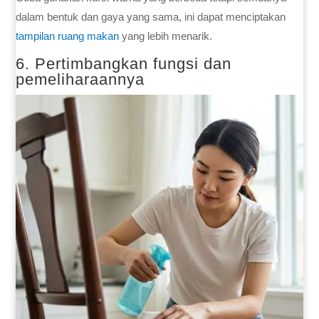
dalam bentuk dan gaya yang sama, ini dapat menciptakan
tampilan ruang makan
yang lebih menarik.
6. Pertimbangkan fungsi dan
pemeliharaannya