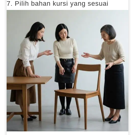
7. Pilih bahan kursi yang sesuai