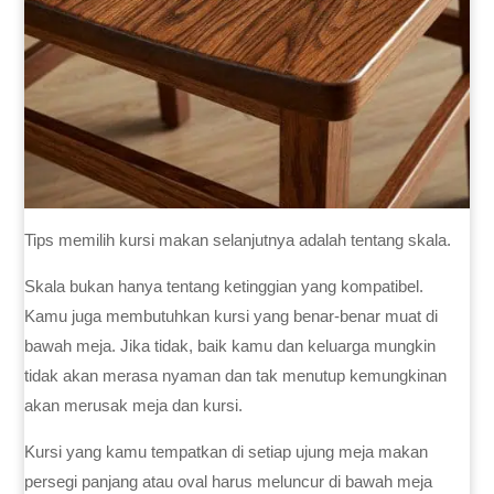
Tips memilih kursi makan selanjutnya adalah tentang skala.
Skala bukan hanya tentang ketinggian yang kompatibel.
Kamu juga membutuhkan kursi yang benar-benar muat di
bawah meja. Jika tidak, baik kamu dan keluarga mungkin
tidak akan merasa nyaman dan tak menutup kemungkinan
akan merusak meja dan kursi.
Kursi yang kamu tempatkan di setiap ujung meja makan
persegi panjang atau oval harus meluncur di bawah meja