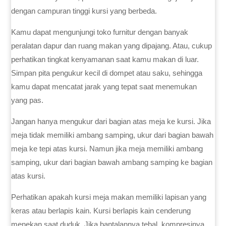
dengan campuran tinggi kursi yang berbeda.
Kamu dapat mengunjungi toko furnitur dengan banyak
peralatan dapur dan ruang makan yang dipajang. Atau, cukup
perhatikan tingkat kenyamanan saat kamu makan di luar.
Simpan pita pengukur kecil di dompet atau saku, sehingga
kamu dapat mencatat jarak yang tepat saat menemukan
yang pas.
Jangan hanya mengukur dari bagian atas meja ke kursi. Jika
meja tidak memiliki ambang samping, ukur dari bagian bawah
meja ke tepi atas kursi. Namun jika meja memiliki ambang
samping, ukur dari bagian bawah ambang samping ke bagian
atas kursi.
Perhatikan apakah kursi meja makan memiliki lapisan yang
keras atau berlapis kain. Kursi berlapis kain cenderung
menekan saat duduk. Jika bantalannya tebal, kompresinya