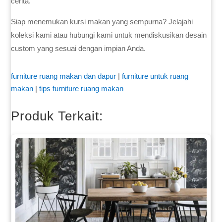
cerita.
Siap menemukan kursi makan yang sempurna? Jelajahi
koleksi kami atau hubungi kami untuk mendiskusikan desain
custom yang sesuai dengan impian Anda.
furniture ruang makan dan dapur
|
furniture untuk ruang
makan
|
tips furniture ruang makan
Produk Terkait: