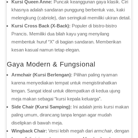
Kursi Queen Anne:
Puncak keanggunan gaya klasik. Ciri
khasnya adalah sandaran punggung berbentuk vas, kaki
melengkung (cabriole), dan seringkali memiliki ukiran detail.
Kursi Cross Back (X-Back):
Populer di bistro-bistro
Prancis. Memiliki dua bilah kayu yang menyilang
membentuk huruf “X” di bagian sandaran. Memberikan
kesan kasual namun tetap elegan.
Gaya Modern & Fungsional
Armchair (Kursi Berlengan):
Pilihan paling nyaman
karena menyediakan tempat untuk mengistirahatkan
lengan. Sangat ideal untuk ditempatkan di kedua ujung
meja makan sebagai “kursi kepala keluarga”.
Side Chair (Kursi Samping):
Ini adalah jenis kursi makan
paling umum, dirancang tanpa lengan agar mudah
diselipkan di bawah meja.
Wingback Chair:
Versi lebih megah dari
armchair
, dengan