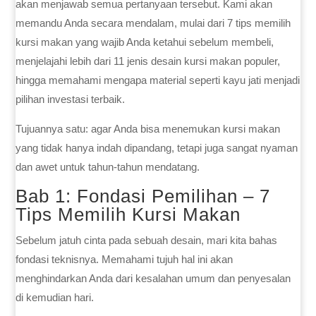
akan menjawab semua pertanyaan tersebut. Kami akan
memandu Anda secara mendalam, mulai dari 7 tips memilih
kursi makan yang wajib Anda ketahui sebelum membeli,
menjelajahi lebih dari 11 jenis desain kursi makan populer,
hingga memahami mengapa material seperti kayu jati menjadi
pilihan investasi terbaik.
Tujuannya satu: agar Anda bisa menemukan kursi makan
yang tidak hanya indah dipandang, tetapi juga sangat nyaman
dan awet untuk tahun-tahun mendatang.
Bab 1: Fondasi Pemilihan – 7
Tips Memilih Kursi Makan
Sebelum jatuh cinta pada sebuah desain, mari kita bahas
fondasi teknisnya. Memahami tujuh hal ini akan
menghindarkan Anda dari kesalahan umum dan penyesalan
di kemudian hari.