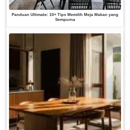
Panduan Ultimate: 10+ Tips Memilih Meja Makan yang
Sempurna