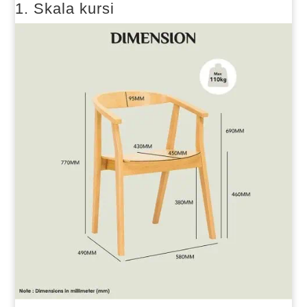
1. Skala kursi