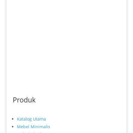
aktor utamanya. Kursi makan bukan sekadar
tempat duduk; ia adalah penentu kenyamanan
saat Anda menikmati hidangan, pusat dari
percakapan hangat...
Produk
Katalog Utama
Mebel Minimalis