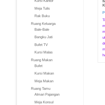
M
Kursi Kantor
Meja Tulis
P
Rak Buku
T
Ruang Keluarga
m
Bale-Bale
m
Bangku Jati
u
d
Bufet TV
m
Kursi Malas
h
Ruang Makan
Bufet
Kursi Makan
Meja Makan
Ruang Tamu
Almari Pajangan
Meja Konsul