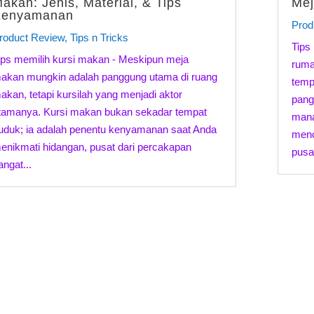
akan: Jenis, Material, & Tips
Mej
Kenyamanan
Prod
roduct Review
,
Tips n Tricks
Tips
ips memilih kursi makan - Meskipun meja
ruma
akan mungkin adalah panggung utama di ruang
temp
akan, tetapi kursilah yang menjadi aktor
pang
tamanya. Kursi makan bukan sekadar tempat
mana
uduk; ia adalah penentu kenyamanan saat Anda
menc
enikmati hidangan, pusat dari percakapan
pusat
angat...