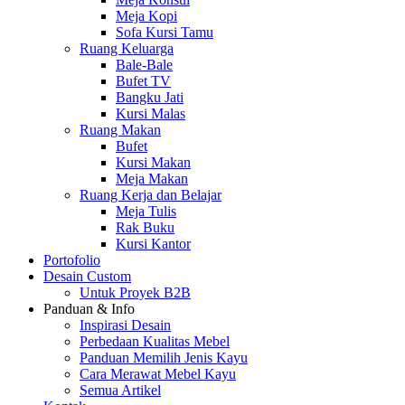
Meja Kopi
Sofa Kursi Tamu
Ruang Keluarga
Bale-Bale
Bufet TV
Bangku Jati
Kursi Malas
Ruang Makan
Bufet
Kursi Makan
Meja Makan
Ruang Kerja dan Belajar
Meja Tulis
Rak Buku
Kursi Kantor
Portofolio
Desain Custom
Untuk Proyek B2B
Panduan & Info
Inspirasi Desain
Perbedaan Kualitas Mebel
Panduan Memilih Jenis Kayu
Cara Merawat Mebel Kayu
Semua Artikel