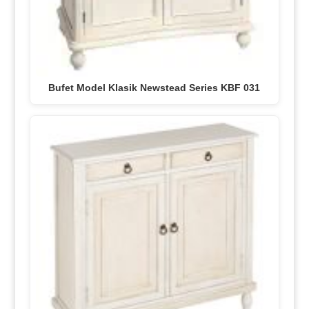
Bufet Model Klasik Newstead Series KBF 031