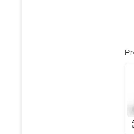
Pr
A
K