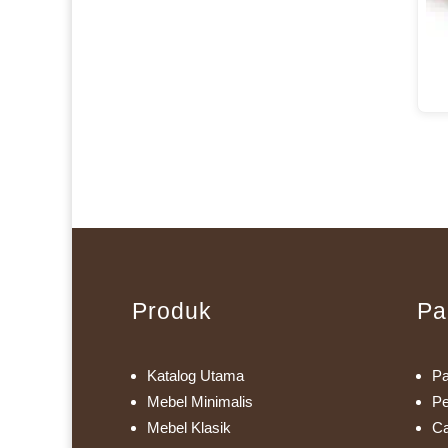
Produk
Pa
Katalog Utama
Pa
Mebel Minimalis
Pe
Mebel Klasik
Ca