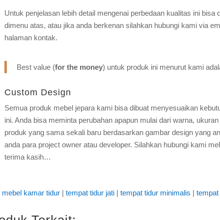
Untuk penjelasan lebih detail mengenai perbedaan kualitas ini bisa 
dimenu atas, atau jika anda berkenan silahkan hubungi kami via em
halaman kontak.
Best value (
for the money
) untuk produk ini menurut kami ada
Custom Design
Semua produk mebel jepara kami bisa dibuat menyesuaikan kebut
ini. Anda bisa meminta perubahan apapun mulai dari warna, ukuran 
produk yang sama sekali baru berdasarkan gambar design yang and
anda para project owner atau developer. Silahkan hubungi kami mel
terima kasih…
mebel kamar tidur
|
tempat tidur jati
|
tempat tidur minimalis
|
tempat
oduk Terkait: