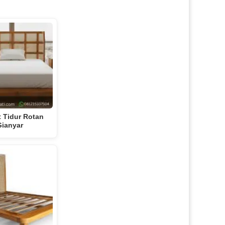
 Tidur Rotan
Gianyar