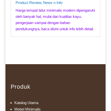
Product Review
,
News n Info
Harga tempat tidur minimalis modern dipengaruhi
oleh banyak hal, mulai dari kualitas kayu,
pengerjaan sampai dengan bahan
pendukungnya, baca disini untuk info lebih detail.
Produk
Katalog Utama
Mebel Minimalis