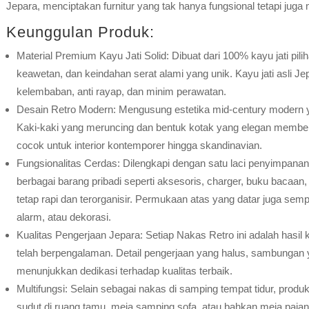
Jepara, menciptakan furnitur yang tak hanya fungsional tetapi juga 
Keunggulan Produk:
Material Premium Kayu Jati Solid: Dibuat dari 100% kayu jati pil
keawetan, dan keindahan serat alami yang unik. Kayu jati asli J
kelembaban, anti rayap, dan minim perawatan.
Desain Retro Modern: Mengusung estetika mid-century modern y
Kaki-kaki yang meruncing dan bentuk kotak yang elegan memberi
cocok untuk interior kontemporer hingga skandinavian.
Fungsionalitas Cerdas: Dilengkapi dengan satu laci penyimpana
berbagai barang pribadi seperti aksesoris, charger, buku bacaan,
tetap rapi dan terorganisir. Permukaan atas yang datar juga sem
alarm, atau dekorasi.
Kualitas Pengerjaan Jepara: Setiap Nakas Retro ini adalah hasil
telah berpengalaman. Detail pengerjaan yang halus, sambungan y
menunjukkan dedikasi terhadap kualitas terbaik.
Multifungsi: Selain sebagai nakas di samping tempat tidur, produk
sudut di ruang tamu, meja samping sofa, atau bahkan meja pajang