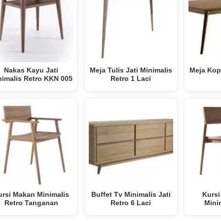
Nakas Kayu Jati
Meja Tulis Jati Minimalis
Meja Kopi
nimalis Retro KKN 005
Retro 1 Laci
ursi Makan Minimalis
Buffet Tv Minimalis Jati
Kursi
Retro Tanganan
Retro 6 Laci
Mini