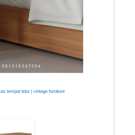
as tempat tidur
|
vintage furniture