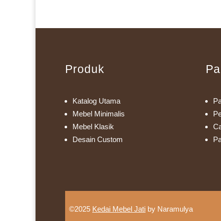
Produk
Pa
Katalog Utama
Pa
Mebel Minimalis
Pe
Mebel Klasik
Ca
Desain Custom
Pa
©2025
Kedai Mebel Jati
by Naramulya