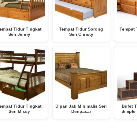
empat Tidur Tingkat
Tempat Tidur Sorong
Tempat T
Seri Jenny
Seri Christy
empat Tidur Tingkat
Dipan Jati Minimalis Seri
Bufet 
Seri Missy
Denpasar
Simple