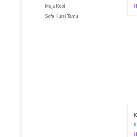
H
Meja Kopi
Sofa Kursi Tamu
K
K
H