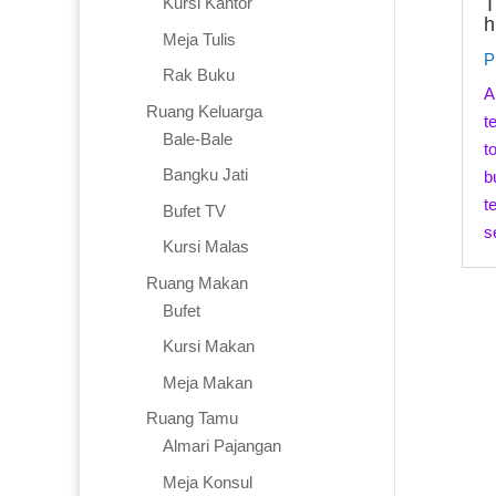
T
Kursi Kantor
h
Meja Tulis
P
Rak Buku
A
Ruang Keluarga
t
Bale-Bale
t
Bangku Jati
b
t
Bufet TV
s
Kursi Malas
Ruang Makan
Bufet
Kursi Makan
Meja Makan
Ruang Tamu
Almari Pajangan
Meja Konsul