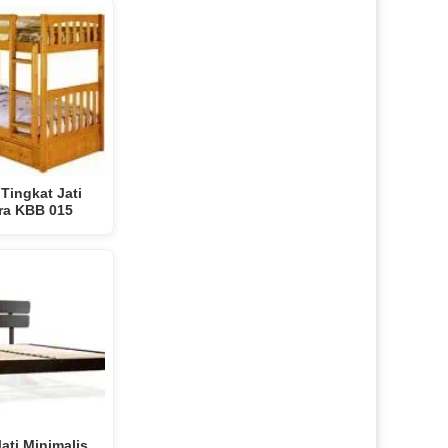
Tingkat Jati
ra KBB 015
ati Minimalis