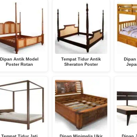
Dipan Antik Model
Tempat Tidur Antik
Dipan 
Poster Rotan
Sheraton Poster
Jepa
Tempat Tidur Jati
Dipan Minimalis Ukir
Dipan J