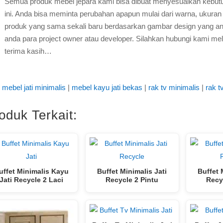
Semua produk mebel jepara kami bisa dibuat menyesuaikan kebut
ini. Anda bisa meminta perubahan apapun mulai dari warna, ukuran 
produk yang sama sekali baru berdasarkan gambar design yang and
anda para project owner atau developer. Silahkan hubungi kami mel
terima kasih…
mebel jati minimalis
|
mebel kayu jati bekas
|
rak tv minimalis
|
rak t
oduk Terkait:
uffet Minimalis Kayu
Buffet Minimalis Jati
Buffet 
Jati Recycle 2 Laci
Recycle 2 Pintu
Recy