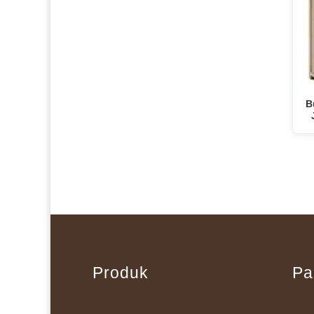
B
Produk
Pa