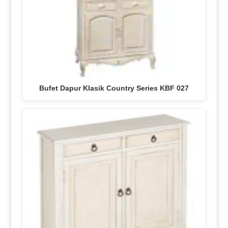
Bufet Dapur Klasik Country Series KBF 027