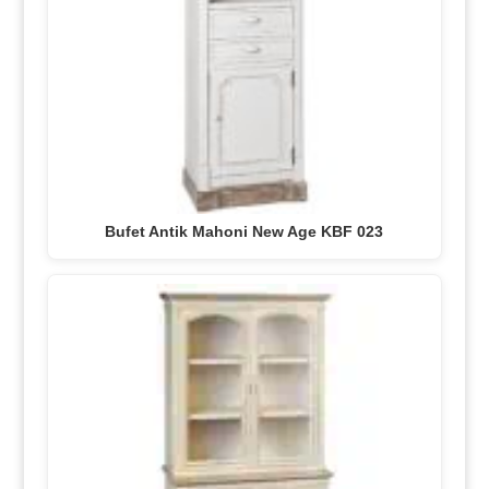
Bufet Antik Mahoni New Age KBF 023