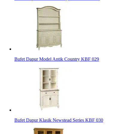
Bufet Dapur Model Antik Country KBF 029
Bufet Dapur Klasik Newstead Series KBF 030