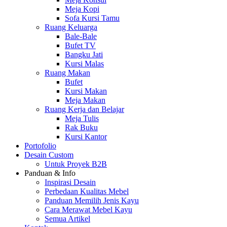
Meja Kopi
Sofa Kursi Tamu
Ruang Keluarga
Bale-Bale
Bufet TV
Bangku Jati
Kursi Malas
Ruang Makan
Bufet
Kursi Makan
Meja Makan
Ruang Kerja dan Belajar
Meja Tulis
Rak Buku
Kursi Kantor
Portofolio
Desain Custom
Untuk Proyek B2B
Panduan & Info
Inspirasi Desain
Perbedaan Kualitas Mebel
Panduan Memilih Jenis Kayu
Cara Merawat Mebel Kayu
Semua Artikel