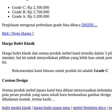
Grade C: Rp 2.300.000
Grade B: Rp 2.760.000
Grade A: Rp 3.200.000
Penjelasan mengenai perbedaan grade bisa dibaca
DISINI
…
Beli / Nego Harga ?
Harga Bufet Klasik
Harga bufet klasik dan semua produk mebel kami tersedia dalam 3 pili
standart. hal ini untuk menyediakan pilihan yang lebih luas untuk pe
ini.
Rekomendasi kami khusus untuk produk ini adalah
Grade C
Custom Design
Semua produk mebel jepara kami bisa dibuat menyesuaikan kebutuhan
pula pesan produk yang sama sekali baru berdasarkan gambar design 
dihalaman kontak, terima kasih…
bufet model klasik
|
harga bufet ruang tamu
|
mebel finishing duco
|
me