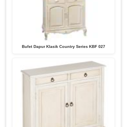
Bufet Dapur Klasik Country Series KBF 027