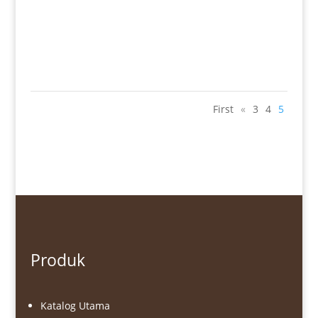
Harga: Rp 6.130.000
First
«
3
4
5
Produk
Katalog Utama